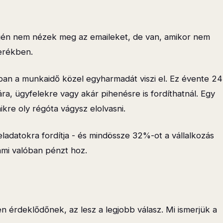
gén nem nézek meg az emaileket, de van, amikor nem
erékben.
ban a munkaidő közel egyharmadát viszi el. Ez évente 24
ra, ügyfelekre vagy akár pihenésre is fordíthatnál. Egy
kre oly régóta vágysz elolvasni.
ladatokra fordítja - és mindössze 32%-ot a vállalkozás
ami valóban pénzt hoz.
en érdeklődőnek, az lesz a legjobb válasz. Mi ismerjük a