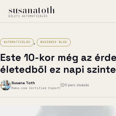
Ugrás
susanatoth
a
ÜZLETI AUTOMATIZÁLÁS
tartalomhoz
, 
AUTOMATIZÁLÁS
BUSINESS BLOG
Este 10-kor még az érde
életedből ez napi szint
Susana Toth
11 perc olvasás
Make.com Certified Expert