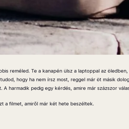
lábbis reméled. Te a kanapén ülsz a laptoppal az öledbe
de tudod, hogy ha nem írsz most, reggel már öt másik dol
t. A harmadik pedig egy kérdés, amire már százszor válas
 a filmet, amiről már két hete beszéltek.