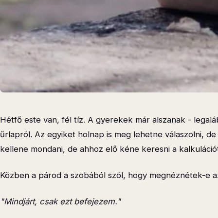
Hétfő este van, fél tíz. A gyerekek már alszanak - lega
űrlapról. Az egyiket holnap is meg lehetne válaszolni, 
kellene mondani, de ahhoz elő kéne keresni a kalkuláció
Közben a párod a szobából szól, hogy megnéznétek-e azt
"Mindjárt, csak ezt befejezem."