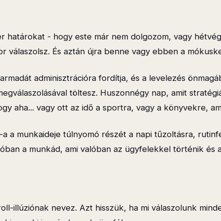
er határokat - hogy este már nem dolgozom, vagy hétvé
or válaszolsz. És aztán újra benne vagy ebben a mókusk
rmadát adminisztrációra fordítja, és a levelezés önmagá
megválaszolásával töltesz. Huszonnégy nap, amit stratégiá
 aha... vagy ott az idő a sportra, vagy a könyvekre, ami
 a munkaideje túlnyomó részét a napi tűzoltásra, rutinfe
lóban a munkád, ami valóban az ügyfelekkel történik és 
oll-illúziónak nevez. Azt hisszük, ha mi válaszolunk mind