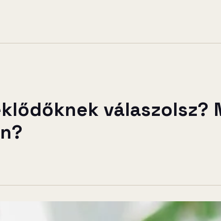
klődőknek válaszolsz? M
en?