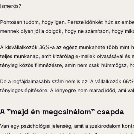
Ismerős?
Pontosan tudom, hogy igen. Persze időnkét húz az emb
mennek olyan jól a dolgok, hogy ne számítson, hogy mik
A kisvállalkozók 36%-a az egész munkahete több mint ha
teljes munkanap, amit kizárólag e-mailek olvasásával és 
tényleg közös filmnézésre, amin nem csak hümmögsz, hogy
De a legfájdalmasabb szám nem is ez. A vállalkozók 68%-a
tényleges építésére. A lényegre nem marad időd, ami va
A "majd én megcsinálom" csapda
Van egy pszichológiai jelenség, amit a szakirodalom kontr