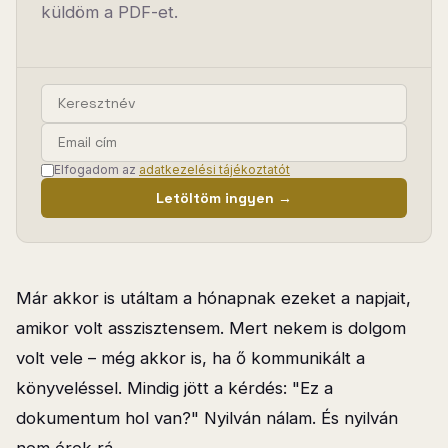
küldöm a PDF-et.
Elfogadom az
adatkezelési tájékoztatót
Letöltöm ingyen →
Már akkor is utáltam a hónapnak ezeket a napjait,
amikor volt asszisztensem. Mert nekem is dolgom
volt vele – még akkor is, ha ő kommunikált a
könyveléssel. Mindig jött a kérdés: "Ez a
dokumentum hol van?" Nyilván nálam. És nyilván