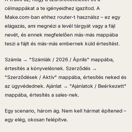
célmappákat a te igényeidhez igazítod. A
Make.com-ban ehhez router-t használsz – ez egy
elágazás, ami megnézi a levél tárgyát vagy a fájl
nevét, és ennek megfelelően más-más mappába
teszi a fájlt és más-más embernek küld értesítést.
Számla → "Számlák / 2026 / Április" mappába,
értesítés a könyvelésnek. Szerződés →
"Szerződések / Aktív" mappába, értesítés neked és
az ügyvédednek. Ajánlat → "Ajánlatok / Beérkezett"
mappába, értesítés a sales-nek.
Egy scenario, három ág. Nem kell hármat építened –
egy elég, okosan felépítve.