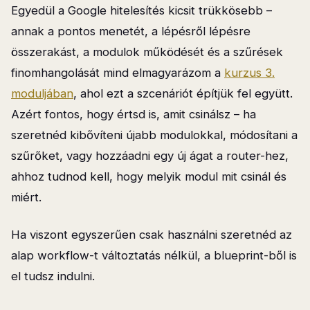
Egyedül a Google hitelesítés kicsit trükkösebb –
annak a pontos menetét, a lépésről lépésre
összerakást, a modulok működését és a szűrések
finomhangolását mind elmagyarázom a
kurzus 3.
moduljában
, ahol ezt a szcenáriót építjük fel együtt.
Azért fontos, hogy értsd is, amit csinálsz – ha
szeretnéd kibővíteni újabb modulokkal, módosítani a
szűrőket, vagy hozzáadni egy új ágat a router-hez,
ahhoz tudnod kell, hogy melyik modul mit csinál és
miért.
Ha viszont egyszerűen csak használni szeretnéd az
alap workflow-t változtatás nélkül, a blueprint-ből is
el tudsz indulni.