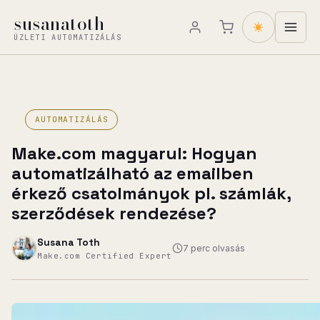
Ugrás
susanatoth
a
ÜZLETI AUTOMATIZÁLÁS
tartalomhoz
AUTOMATIZÁLÁS
Make.com magyarul: Hogyan
automatizálható az emailben
érkező csatolmányok pl. számlák,
szerződések rendezése?
Susana Toth
7 perc olvasás
Make.com Certified Expert