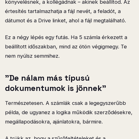
könyvelésnek, a kollégádnak – akinek beállítod. Az
értesítés tartalmazhatja a fájl nevét, a feladót, a
dátumot és a Drive linket, ahol a fájl megtalálható.
Ez a négy lépés egy futás. Ha 5 számla érkezett a
beállított időszakban, mind az ötön végigmegy. Te
nem nyúlsz semmihez.
"De nálam más típusú
dokumentumok is jönnek"
Természetesen. A számlák csak a legegyszerűbb
példa, de ugyanez a logika működik szerződésekre,
megállapodásokra, ajánlatokra, bármire.
A trükk az, hogy a szűrőfeltételeket és a