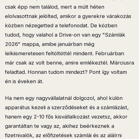
csak épp nem találod, mert a múlt héten
elolvasottnak jelölted, amikor a gyerekre várakozás
közben nézegetted a telefonodat. De közben
tudod, hogy valahol a Drive-on van egy "Számlák
2026" mappa, amibe januárban még
lelkiismeretesen feltöltöttél mindent. Februárban
már csak az volt benne, amire emlékeztél. Márciusra
feladtad. Honnan tudom mindezt? Pont így voltam
én is éveken át.
Ha nem egy nagyvállalatnál dolgozol, ahol külön
apparátus kezeli a szerződéseket és a számlázást,
hanem egy 2-10 fős kisvállalkozást vezetsz, akkor
garantáltan te vagy az, akihez beérkeznek a
fizetnivalók, az előfizetések számlái és az aláírni