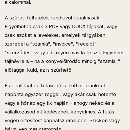
alkalommal.
A szűrési feltételek rendkívül rugalmasak.
Figyelheted csak a PDF vagy DOCX fájlokat, vagy
csak azokat a leveleket, amelyek tárgyában
szerepel a "számla", "invoice", "receipt",
"szerződés" vagy bármilyen más kulcsszó. Figyelhet
fájlnévre is – ha a könyvelőirodád mindig "szamla_"
előtaggal küld, az is szűrhető.
És beállítható a futási idő is. Futhat óránként,
naponta egyszer reggel, vagy akár csak hetente
vagy a hónap egy fix napján – ahogy neked és a
vállalkozásod működésének kényelmes. A futás
végén értesítést kaphatsz emailben, Slacken vagy
bármilyen más csatornán.