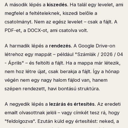
A második lépés a
kiszedés
. Ha talál egy levelet, ami
megfelel a feltételeknek, kiszedi belőle a
csatolmányt. Nem az egész levelet – csak a fájlt. A
PDF-et, a DOCX-ot, ami csatolva volt.
A harmadik lépés a
rendezés
. A Google Drive-on
létrehoz egy mappát – például "Számlák / 2026 / 04
- Április" – és feltölti a fájlt. Ha a mappa már létezik,
nem hoz létre újat, csak berakja a fájlt. Így a hónap
végén nem egy nagy halom fájlod van, hanem
szépen rendezett, havi bontású struktúra.
A negyedik lépés a
lezárás és értesítés
. Az eredeti
emailt olvasottnak jelöli – vagy címkét tesz rá, hogy
"feldolgozva". Ezután küld egy értesítést: neked, a