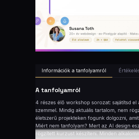
Információk a tanfolyamról
Értékelé
A tanfolyamról
4 részes élő workshop sorozat: sajátítsd e
szemmel. Mindig aktuális tartalom, nem rög
életszerű projekteken fogunk dolgozni, am
Miért nem tanfolyam? Mert az AI design esz
rögzített kurzust készíteni. Minden alkalom