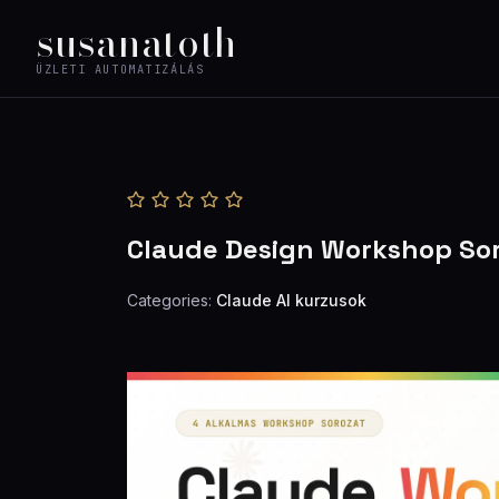
Ugrás
susanatoth
a
ÜZLETI AUTOMATIZÁLÁS
tartalomhoz
Claude Design Workshop So
Categories:
Claude AI kurzusok