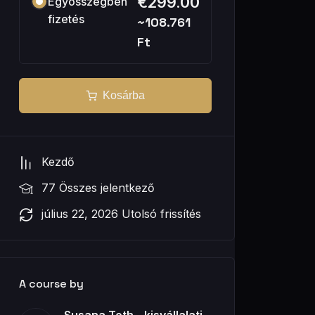
€299.00
Egyösszegben
fizetés
~108.761
Ft
Kosárba
Kezdő
77 Összes jelentkező
július 22, 2026 Utolsó frissítés
A course by