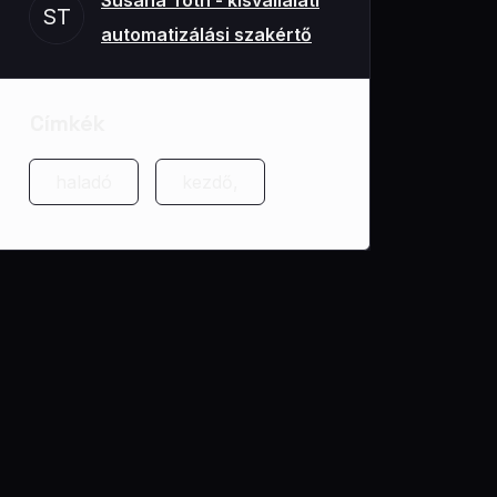
Susana Toth - kisvállalati
ST
automatizálási szakértő
Címkék
haladó
kezdő,