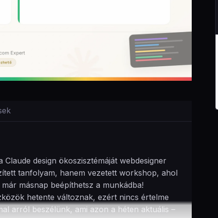
sek
l a Claude design ökoszisztémáját webdesigner
zített tanfolyam, hanem vezetett workshop, ahol
it már másnap beépíthetsz a munkádba!
közök hetente változnak, ezért nincs értelme
mal arról beszélünk, ami azon a héten aktuális –