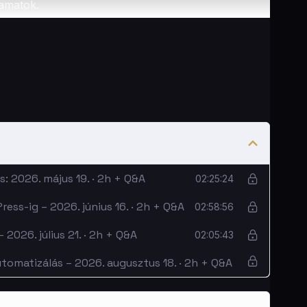
yamatok.
a felépítése, Artifacts, projektek, promptolás
edet.
 promptból. Claude Artifacts, React komponensek,
 Figma-from-Claude workflow, design renderelés,
: 2026. május 19. · 2h + Q&A
02:25:24
ess-ig – 2026. június 16. · 2h + Q&A
02:58:56
ke.com integrációk, AI agensek, automatizált
zemmel, hogyan építünk be egy automatizmust a
2026. július 21. · 2h + Q&A
02:05:43
omatizálás – 2026. augusztus 18. · 2h + Q&A
tással, valós projekteken
anézhető