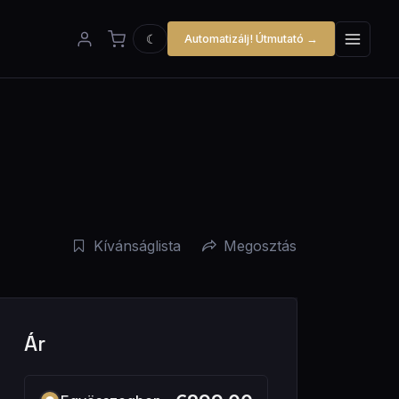
☾
Automatizálj! Útmutató →
Kívánságlista
Megosztás
Ár