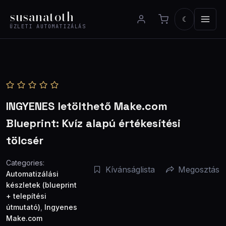
Ugrás
susanatoth
a
☾
ÜZLETI AUTOMATIZÁLÁS
tartalomhoz
INGYENES letölthető Make.com
Blueprint: Kvíz alapú értékesítési
tölcsér
Categories:
Kívánságlista
Megosztás
Automatizálási
készletek (blueprint
+ telepítési
útmutató)
,
Ingyenes
Make.com