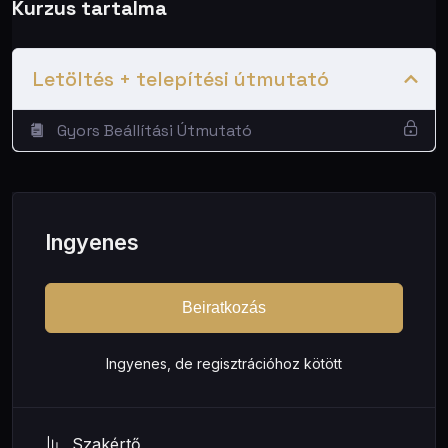
Kurzus tartalma
Profi), személyre szabott PDF-et generál, emailben
elküldi, Slacken értesít, és a MailerLite-ban a megfelelő
csoportba teszi. Három szegmens, három különböző
Letöltés + telepítési útmutató
ajánlat - teljesen automatikusan.
Kinek való:
Edzők, oktatók, coachok, tanácsadók -
Gyors Beállítási Útmutató
bárki, aki kvízzel szeretne leadeket gyűjteni és
szegmentálni.
Szükséges:
Make.com, Tally, Google
Sheets, OpenAI API, PDFShift, SMTP email, Slack,
MailerLite (3 csoport)
Beállítási idő:
~40-60 perc
Ingyenes
Töltsd le ingyenesen a blueprint-et beállítási
útmutatóval, vagy kezdd el a tanulást a
Done. Without
You. - Üzleti automatizálás kisvállalkozóknak,
Beiratkozás
Make.com alapokon
kurzuson, ahol lépésről lépésre
megmutatok mindent.
Ingyenes, de regisztrációhoz kötött
Szakértő