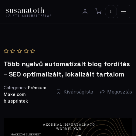
Ugrás
susanatoth
a
☾
ÜZLETI AUTOMATIZÁLÁS
tartalomhoz
Több nyelvű automatizált blog fordítás
– SEO optimalizált, lokalizált tartalom
Categories:
Prémium
Kívánságlista
Megosztás
Make.com
blueprintek