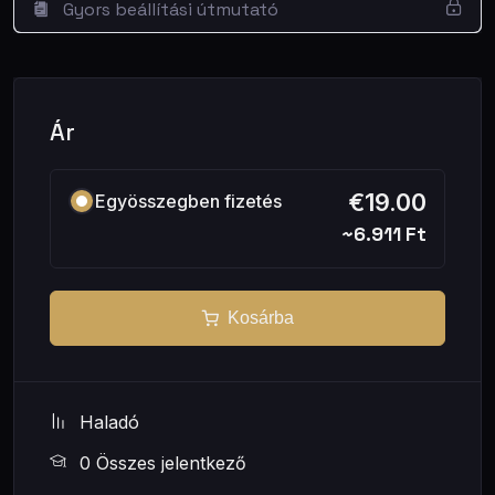
Gyors beállítási útmutató
Lefordítja
két célnyelvre (alapból angol és spanyol;
más nyelvekre is könnyen átállítható).
Lokalizál:
natív hangzású szöveg, célpiacra szabott
példák és utalások, a magyar belső szóviccek és
rövidítések (pl. „JPÉ”) értelmes célnyelvi megfelelőt
Ár
kapnak.
SEO-t épít a tartalomba:
a célpiacnak illő
€19.00
Egyösszegben fizetés
fókuszkulcsszót
választ, és bele is szövi – címbe, első
bekezdésbe, egy alcímbe és kb. 1%-os sűrűségben a
~6.911 Ft
törzsbe.
Kitölti a Rank Math meta-mezőket
(fókuszkulcsszó,
SEO-cím, meta-leírás) – tapasztalat szerint
~80/100
Kosárba
Rank Math pont
review nélkül is.
Draftként
hozza létre a cél-oldalon – te döntöd el,
mikor megy élesbe.
Haladó
Logol
egy Google Sheetbe nyelvenként külön fülre
(eredeti cím, fordítás, SEO-mezők, slug, publikációs
0 Összes jelentkező
link).